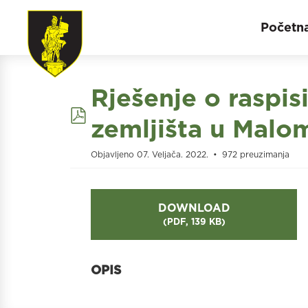
Početn
Rješenje o raspis
pdf
zemljišta u Malo
Objavljeno 07. Veljača. 2022.
972 preuzimanja
DOWNLOAD
(
PDF,
139 KB
)