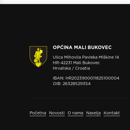
OPĆINA MALI BUKOVEC
Ulica Mihovila Pavleka Miškine 14
HR-42231 Mali Bukovec
Hrvatska / Croatia
IBAN: HR2023900011825100004
OIB: 26328529354
Početna
Novosti
O nama
Naselja
Kontakt