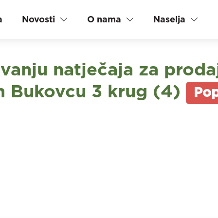
a
Novosti
O nama
Naselja
ivanju natječaja za prod
m Bukovcu 3 krug (4)
Pop