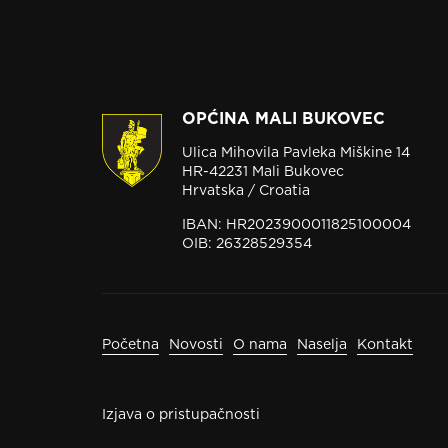
OPĆINA MALI BUKOVEC
Ulica Mihovila Pavleka Miškine 14
HR-42231 Mali Bukovec
Hrvatska / Croatia
IBAN: HR2023900011825100004
OIB: 26328529354
Početna
Novosti
O nama
Naselja
Kontakt
Izjava o pristupačnosti