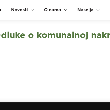
a
Novosti
O nama
Naselja
dluke o komunalnoj nak