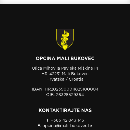
OPĆINA MALI BUKOVEC
Ulica Mihovila Pavleka Miškine 14
HR-42231 Mali Bukovec
Hrvatska / Croatia
IBAN: HR2023900011825100004
OIB: 26328529354
KONTAKTIRAJTE NAS
T:
+385 42 843 143
E:
opcina@mali-bukovec.hr