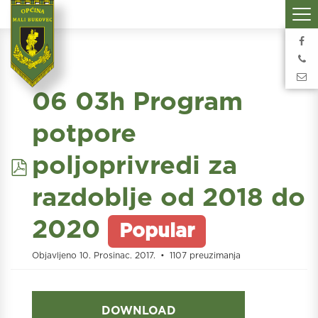
06 03h Program
potpore
pdf
poljoprivredi za
razdoblje od 2018 do
2020
Popular
Objavljeno 10. Prosinac. 2017.
1107 preuzimanja
DOWNLOAD