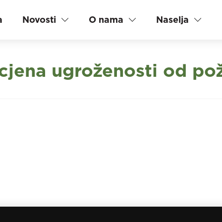
a
Novosti
O nama
Naselja
jena ugroženosti od poz