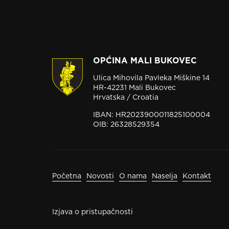
OPĆINA MALI BUKOVEC
Ulica Mihovila Pavleka Miškine 14
HR-42231 Mali Bukovec
Hrvatska / Croatia
IBAN: HR2023900011825100004
OIB: 26328529354
Početna
Novosti
O nama
Naselja
Kontakt
Izjava o pristupačnosti