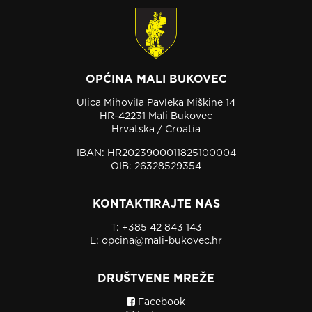
OPĆINA MALI BUKOVEC
Ulica Mihovila Pavleka Miškine 14
HR-42231 Mali Bukovec
Hrvatska / Croatia
IBAN: HR2023900011825100004
OIB: 26328529354
KONTAKTIRAJTE NAS
T:
+385 42 843 143
E:
opcina@mali-bukovec.hr
DRUŠTVENE MREŽE
Facebook