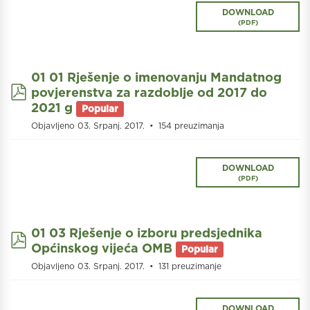
DOWNLOAD
(
PDF
)
01 01 Rješenje o imenovanju Mandatnog
pdf
povjerenstva za razdoblje od 2017 do
2021 g
Popular
Objavljeno 03. Srpanj. 2017.
154 preuzimanja
DOWNLOAD
(
PDF
)
01 03 Rješenje o izboru predsjednika
pdf
Općinskog vijeća OMB
Popular
Objavljeno 03. Srpanj. 2017.
131 preuzimanje
DOWNLOAD