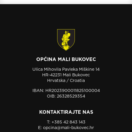
OPĆINA MALI BUKOVEC
Ulica Mihovila Pavleka Miškine 14
HR-42231 Mali Bukovec
Hrvatska / Croatia
IBAN: HR2023900011825100004
OIB: 26328529354
KONTAKTIRAJTE NAS
T:
+385 42 843 143
E:
opcina@mali-bukovec.hr