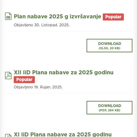
spreadsheet
Plan nabave 2025 g izvršavanje
Popular
Objavljeno 30. Listopad. 2025.
DOWNLOAD
(
XLSX,
20 KB
)
XII IiD Plana nabave za 2025 godinu
pdf
Popular
Objavljeno 19. Rujan. 2025.
DOWNLOAD
(
PDF,
264 KB
)
XI IiD Plana nabave za 2025 godinu
pdf