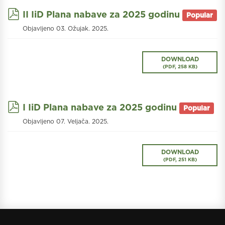
pdf
II IiD Plana nabave za 2025 godinu
Popular
Objavljeno 03. Ožujak. 2025.
DOWNLOAD
(
PDF,
258 KB
)
pdf
I IiD Plana nabave za 2025 godinu
Popular
Objavljeno 07. Veljača. 2025.
DOWNLOAD
(
PDF,
251 KB
)