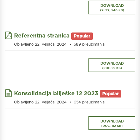
DOWNLOAD
(
XLSX,
540 KB
)
pdf
Referentna stranica
Popular
Objavljeno 22. Veljača. 2024.
589 preuzimanja
DOWNLOAD
(
PDF,
99 KB
)
document
Konsolidacija bilješke 12 2023
Popular
Objavljeno 22. Veljača. 2024.
654 preuzimanja
DOWNLOAD
(
DOC,
112 KB
)