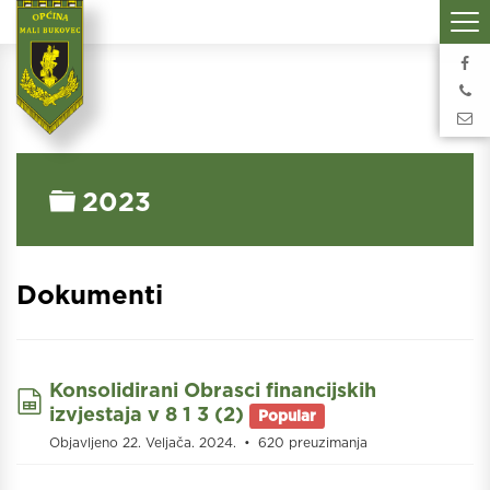
Folder
2023
Dokumenti
Konsolidirani Obrasci financijskih
spreadsheet
izvjestaja v 8 1 3 (2)
Popular
Objavljeno 22. Veljača. 2024.
620 preuzimanja