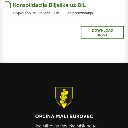
document
Konsolidacija Bilješke uz BIL
Objavljeno 28. Veljača. 2019.
28 preuzimanja
DOWNLOAD
(
DOC
)
OPĆINA MALI BUKOVEC
Ulica Mihovila Pavleka Miškine 14