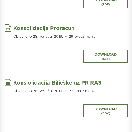
(
PDF
)
spreadsheet
Konsolidacija Proracun
Objavljeno 28. Veljača. 2019.
29 preuzimanja
DOWNLOAD
(
XLS
)
document
Konslolidacija Bilješke uz PR RAS
Objavljeno 28. Veljača. 2019.
27 preuzimanja
DOWNLOAD
(
DOC
)