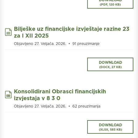
(
PDF,
120 KB
)
Bilješke uz financijske izvještaje razine 23
document
za I XII 2025
Objavljeno 27. Veljača. 2026.
91 preuzimanje
DOWNLOAD
(
DOCX,
27 KB
)
Konsolidirani Obrasci financijskih
spreadsheet
izvjestaja v 8 3 0
Objavljeno 27. Veljača. 2026.
62 preuzimanja
DOWNLOAD
(
XLSX,
583 KB
)