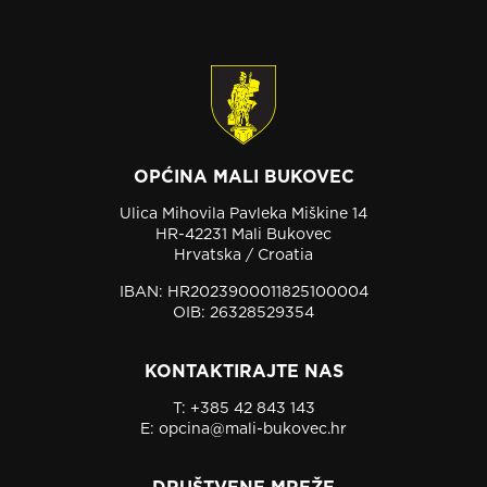
OPĆINA MALI BUKOVEC
Ulica Mihovila Pavleka Miškine 14
HR-42231 Mali Bukovec
Hrvatska / Croatia
IBAN: HR2023900011825100004
OIB: 26328529354
KONTAKTIRAJTE NAS
T:
+385 42 843 143
E:
opcina@mali-bukovec.hr