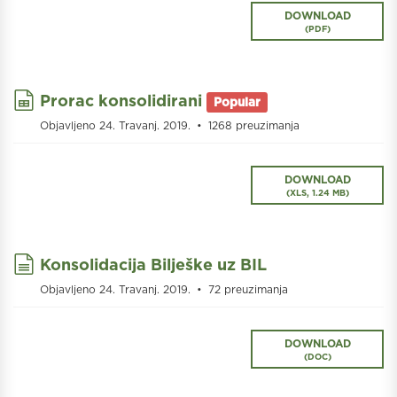
DOWNLOAD
(
PDF
)
spreadsheet
Prorac konsolidirani
Popular
Objavljeno 24. Travanj. 2019.
1268 preuzimanja
DOWNLOAD
(
XLS,
1.24 MB
)
document
Konsolidacija Bilješke uz BIL
Objavljeno 24. Travanj. 2019.
72 preuzimanja
DOWNLOAD
(
DOC
)