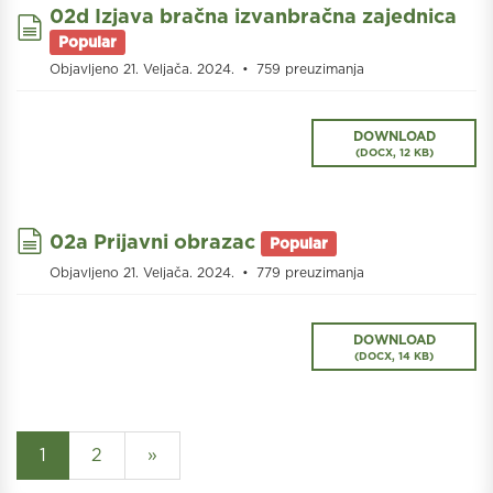
02d Izjava bračna izvanbračna zajednica
document
Popular
Objavljeno 21. Veljača. 2024.
759 preuzimanja
DOWNLOAD
(
DOCX,
12 KB
)
document
02a Prijavni obrazac
Popular
Objavljeno 21. Veljača. 2024.
779 preuzimanja
DOWNLOAD
(
DOCX,
14 KB
)
1
2
»