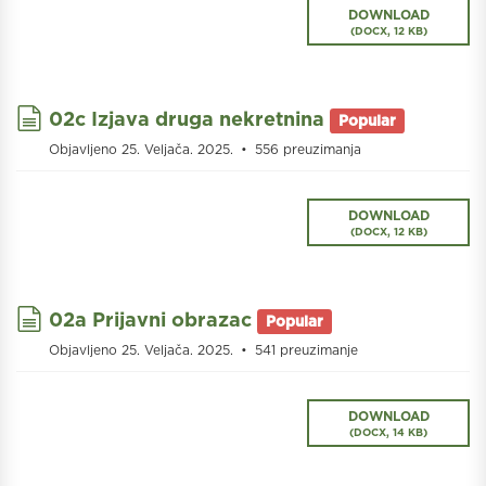
DOWNLOAD
(
DOCX,
12 KB
)
document
02c Izjava druga nekretnina
Popular
Objavljeno 25. Veljača. 2025.
556 preuzimanja
DOWNLOAD
(
DOCX,
12 KB
)
document
02a Prijavni obrazac
Popular
Objavljeno 25. Veljača. 2025.
541 preuzimanje
DOWNLOAD
(
DOCX,
14 KB
)