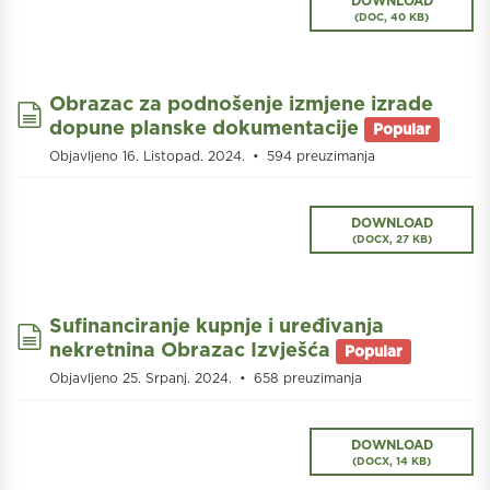
DOWNLOAD
(
DOC,
40 KB
)
Obrazac za podnošenje izmjene izrade
document
dopune planske dokumentacije
Popular
Objavljeno 16. Listopad. 2024.
594 preuzimanja
DOWNLOAD
(
DOCX,
27 KB
)
Sufinanciranje kupnje i uređivanja
document
nekretnina Obrazac Izvješća
Popular
Objavljeno 25. Srpanj. 2024.
658 preuzimanja
DOWNLOAD
(
DOCX,
14 KB
)