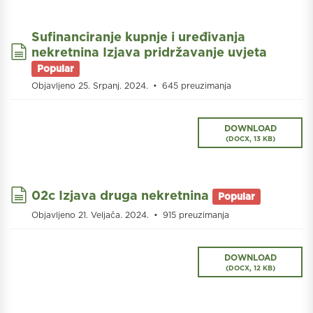
Sufinanciranje kupnje i uređivanja
document
nekretnina Izjava pridržavanje uvjeta
Popular
Objavljeno 25. Srpanj. 2024.
645 preuzimanja
DOWNLOAD
(
DOCX,
13 KB
)
document
02c Izjava druga nekretnina
Popular
Objavljeno 21. Veljača. 2024.
915 preuzimanja
DOWNLOAD
(
DOCX,
12 KB
)