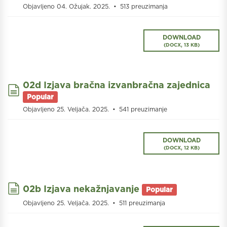
Objavljeno 04. Ožujak. 2025.
513 preuzimanja
DOWNLOAD
(
DOCX,
13 KB
)
02d Izjava bračna izvanbračna zajednica
document
Popular
Objavljeno 25. Veljača. 2025.
541 preuzimanje
DOWNLOAD
(
DOCX,
12 KB
)
document
02b Izjava nekažnjavanje
Popular
Objavljeno 25. Veljača. 2025.
511 preuzimanja