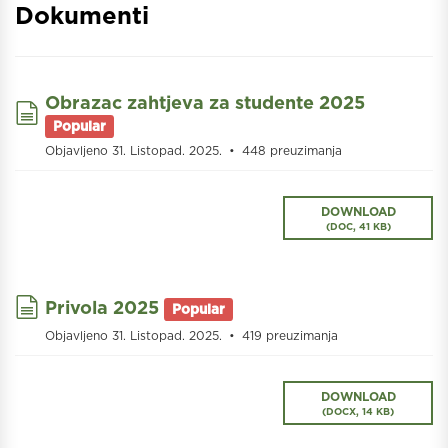
Dokumenti
Obrazac zahtjeva za studente 2025
document
Popular
Objavljeno 31. Listopad. 2025.
448 preuzimanja
DOWNLOAD
(
DOC,
41 KB
)
document
Privola 2025
Popular
Objavljeno 31. Listopad. 2025.
419 preuzimanja
DOWNLOAD
(
DOCX,
14 KB
)