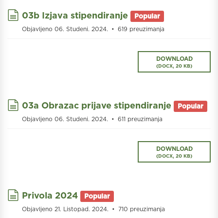
document
03b Izjava stipendiranje
Popular
Objavljeno 06. Studeni. 2024.
619 preuzimanja
DOWNLOAD
(
DOCX,
20 KB
)
document
03a Obrazac prijave stipendiranje
Popular
Objavljeno 06. Studeni. 2024.
611 preuzimanja
DOWNLOAD
(
DOCX,
20 KB
)
document
Privola 2024
Popular
Objavljeno 21. Listopad. 2024.
710 preuzimanja