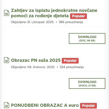
Zahtjev za isplatu jednokratne novčane
document
pomoći za rođenje djeteta
Popular
Objavljeno 31. Listopad. 2025.
386 preuzimanja
DOWNLOAD
(
DOC,
86 KB
)
document
Obrazac PN suša 2025
Popular
Objavljeno 08. Kolovoz. 2025.
534 preuzimanja
DOWNLOAD
(
DOCX,
21 KB
)
document
PONUDBENI OBRAZAC A euro
Popular