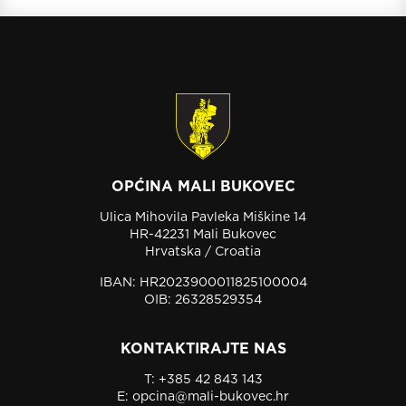
OPĆINA MALI BUKOVEC
Ulica Mihovila Pavleka Miškine 14
HR-42231 Mali Bukovec
Hrvatska / Croatia
IBAN: HR2023900011825100004
OIB: 26328529354
KONTAKTIRAJTE NAS
T:
+385 42 843 143
E:
opcina@mali-bukovec.hr