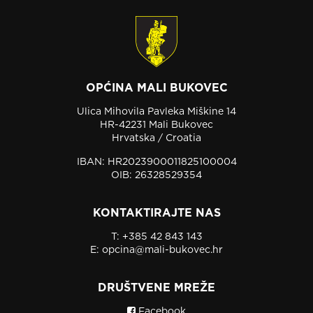
OPĆINA MALI BUKOVEC
Ulica Mihovila Pavleka Miškine 14
HR-42231 Mali Bukovec
Hrvatska / Croatia
IBAN: HR2023900011825100004
OIB: 26328529354
KONTAKTIRAJTE NAS
T:
+385 42 843 143
E:
opcina@mali-bukovec.hr
DRUŠTVENE MREŽE
Facebook