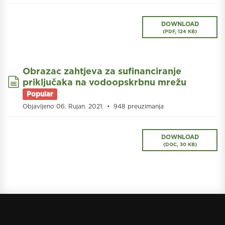
DOWNLOAD
(
PDF,
124 KB
)
Obrazac zahtjeva za sufinanciranje
document
priključaka na vodoopskrbnu mrežu
Popular
Objavljeno 06. Rujan. 2021.
948 preuzimanja
DOWNLOAD
(
DOC,
30 KB
)